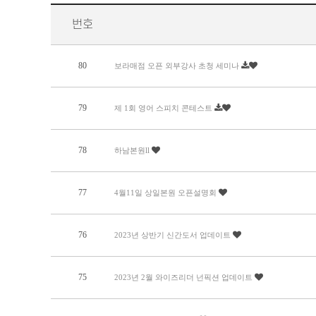
번호
80
보라매점 오픈 외부강사 초청 세미나
79
제 1회 영어 스피치 콘테스트
78
하남본원ll
77
4월11일 상일본원 오픈설명회
76
2023년 상반기 신간도서 업데이트
75
2023년 2월 와이즈리더 넌픽션 업데이트